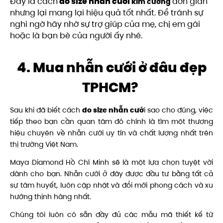
Đây là cách
đo size nhẫn cưới
đơn giản
kim cương
nhưng lại mang lại hiệu quả tốt nhất. Để tránh sự
nghi ngờ hãy nhờ sự trợ giúp của mẹ, chị em gái
hoặc là bạn bè của người ấy nhé.
4. Mua nhẫn cưới ở đâu đẹp
TPHCM?
Sau khi đã biết cách
đo size nhẫn cướ
i sao cho đúng, việc
tiếp theo bạn cần quan tâm đó chính là tìm một thương
hiệu chuyên về nhẫn cưới uy tín và chất lượng nhất trên
thị trường Việt Nam.
Maya Diamond Hồ Chí Minh sẽ là một lựa chọn tuyệt vời
dành cho bạn. Nhẫn cưới ở đây được đầu tư bằng tất cả
sự tâm huyết, luôn cập nhật và đổi mới phong cách và xu
hướng thịnh hàng nhất.
Chúng tôi luôn có sẵn đầy đủ các mẫu mã thiết kế từ