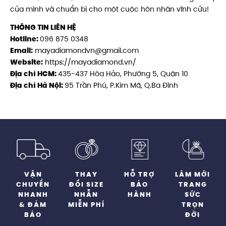
của mình và chuẩn bị cho một cuộc hôn nhân vĩnh cửu!
THÔNG TIN LIÊN HỆ
Hotline:
096 875 0348
Email:
mayadiamondvn@gmail.com
Website:
https://mayadiamond.vn/
Địa chỉ HCM:
435-437 Hòa Hảo, Phường 5, Quận 10
Địa chỉ Hà Nội:
95 Trần Phú, P.Kim Mã, Q.Ba Đình
VẬN
THAY
HỖ TRỢ
LÀM MỚI
CHUYỂN
ĐỔI SIZE
BẢO
TRANG
NHANH
NHẪN
HÀNH
SỨC
& ĐẢM
MIỄN PHÍ
TRỌN
BẢO
ĐỜI