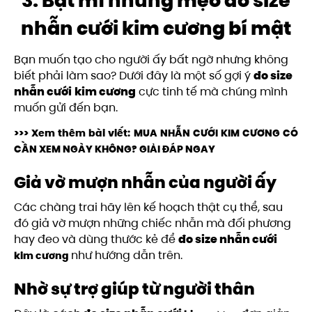
3. Bật mí những mẹo đo size
nhẫn cưới kim cương bí mật
Bạn muốn tạo cho người ấy bất ngờ nhưng không
biết phải làm sao? Dưới đây là một số gợi ý
đo size
nhẫn cưới
kim cương
cực tinh tế mà chúng mình
muốn gửi đến bạn.
>>> Xem thêm bài viết:
MUA NHẪN CƯỚI KIM CƯƠNG CÓ
CẦN XEM NGÀY KHÔNG? GIẢI ĐÁP NGAY
Giả vờ mượn nhẫn của người ấy
Các chàng trai hãy lên kế hoạch thật cụ thể, sau
đó giả vờ mượn những chiếc nhẫn mà đối phương
hay đeo và dùng thước kẻ để
đo size nhẫn cưới
như hướng dẫn trên.
kim cương
Nhờ sự trợ giúp từ người thân