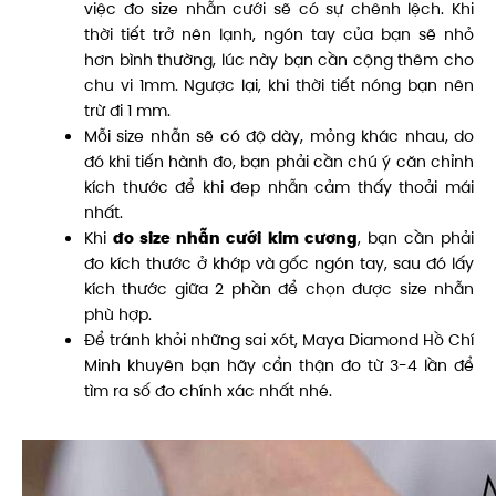
việc đo size nhẫn cưới sẽ có sự chênh lệch. Khi
thời tiết trở nên lạnh, ngón tay của bạn sẽ nhỏ
hơn bình thường, lúc này bạn cần cộng thêm cho
chu vi 1mm. Ngược lại, khi thời tiết nóng bạn nên
trừ đi 1 mm.
Mỗi size nhẫn sẽ có độ dày, mỏng khác nhau, do
đó khi tiến hành đo, bạn phải cần chú ý căn chỉnh
kích thước để khi đep nhẫn cảm thấy thoải mái
nhất.
Khi
đo size nhẫn cưới
kim cương
, bạn cần phải
đo kích thước ở khớp và gốc ngón tay, sau đó lấy
kích thước giữa 2 phần để chọn được size nhẫn
phù hợp.
Để tránh khỏi những sai xót, Maya Diamond Hồ Chí
Minh khuyên bạn hãy cẩn thận đo từ 3-4 lần để
tìm ra số đo chính xác nhất nhé.