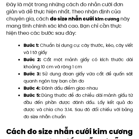
Đây là một trong những cách đo nhẫn cưới đơn
giản và dễ thực hiện nhất. Theo nhận định của
chuyên gia, cách
đo size nhẫn cưới
này
kim cương
mang tính chính xác khá cao. Bạn chỉ cần thực
hiện theo các bước sau đây:
Bước 1:
Chuẩn bị dụng cụ: cây thước, kéo, cây viết
và 1 tờ giấy
Bước 2:
Cắt một mảnh giấy có kích thước dài
khoảng 10 cm và rộng 1 cm
Bước 3:
Sử dụng đoạn giấy vừa cắt để quấn sát
quanh ngón tay bạn cần đo
Bước 4:
Đánh dấu điểm giao nhau
Bước 5:
Dùng thước để đo chiểu dài mảnh giấu từ
đầu đến phần được đánh dấu. Lấy kết quả đo
được và chia cho 3.14. Sau đó đối chiếu với bảng
đo size nhẫn chuẩn
Cách đo size nhẫn cưới kim cương