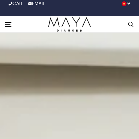
CALL
EMAIL
BACK
Đ
Thông tin