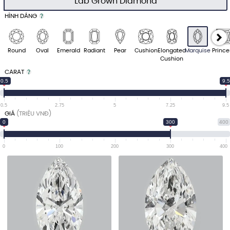
Lab Grown Diamond
HÌNH DÁNG
Round
Oval
Emerald
Radiant
Pear
Cushion
Elongated
Marquise
Prince
Cushion
CARAT
0.5
9.5
0.5
2.75
5
7.25
9.5
GIÁ
(TRIỆU VNĐ)
0
300
400
0
100
200
300
400