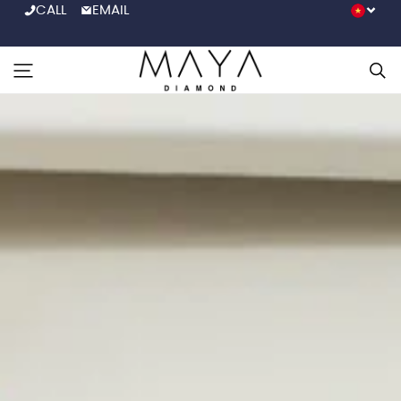
CALL
EMAIL
BACK
* XIN LƯU Ý: GIÁ TRÊN CHƯA BAO GỒM GIÁ VIÊN CHỦ.
VUI LÒNG CHỌN VIÊN CHỦ MONG MUỐN TRONG BỘ
SƯU TẬP KIM CƯƠNG NUÔI CẤY
Đ