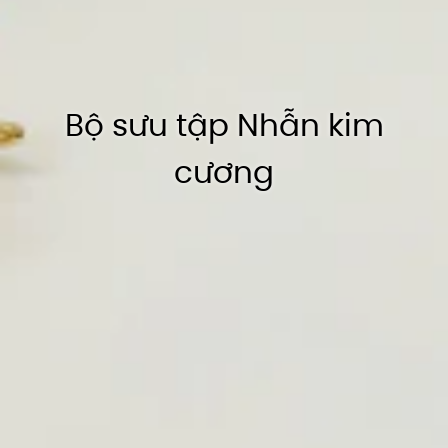
Thông tin
Bộ sưu tập Nhẫn kim
cương
VẬN
THAY
HỖ TRỢ
CHUYỂN
ĐỔI SIZE
BẢO
NHANH &
NHẪN
HÀNH
ĐẢM BẢO
MIỄN PHÍ
LÀM MỚI TRANG SỨC TRỌN ĐỜI