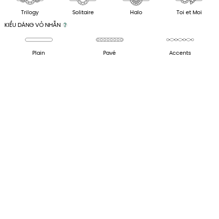
Trilogy
Solitaire
Halo
Toi et Moi
KIỂU DÁNG VỎ NHẪN
Plain
Pavé
Accents