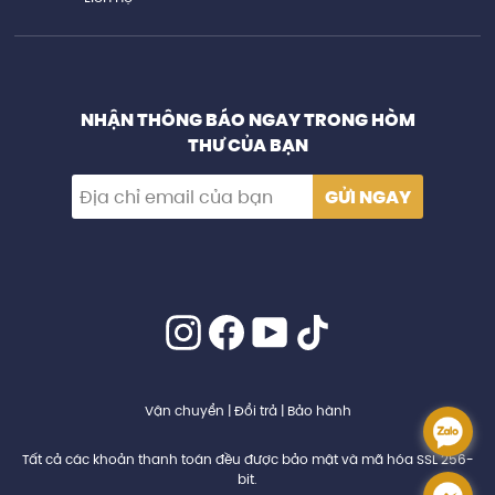
NHẬN THÔNG BÁO NGAY TRONG HÒM
THƯ CỦA BẠN
GỬI NGAY
Vận chuyển
|
Đổi trả
|
Bảo hành
.
Tất cả các khoản thanh toán đều được bảo mật và mã hóa SSL 256-
bit.