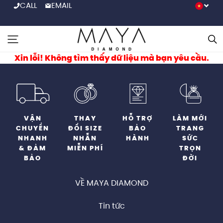
CALL
EMAIL
Xin lỗi! Không tìm thấy dữ liệu mà bạn yêu cầu.
VẬN
THAY
HỖ TRỢ
LÀM MỚI
CHUYỂN
ĐỔI SIZE
BẢO
TRANG
NHANH
NHẪN
HÀNH
SỨC
& ĐẢM
MIỄN PHÍ
TRỌN
BẢO
ĐỜI
VỀ MAYA DIAMOND
Tin tức